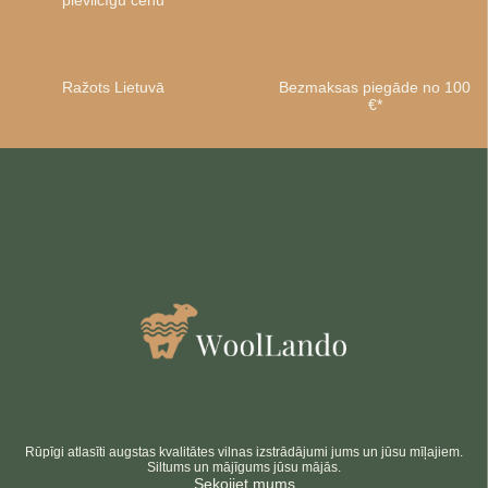
pievilcīgu cenu
Ražots Lietuvā
Bezmaksas piegāde no 100
€*
Esi gudrs
IETAUPIET 10%
Par pirmo pasūtījumu
Abonēt
Nē, paldies
privātuma politika
noteikumi un nosacījumi
Rūpīgi atlasīti augstas kvalitātes vilnas izstrādājumi jums un jūsu mīļajiem.
Siltums un mājīgums jūsu mājās.
Sekojiet mums