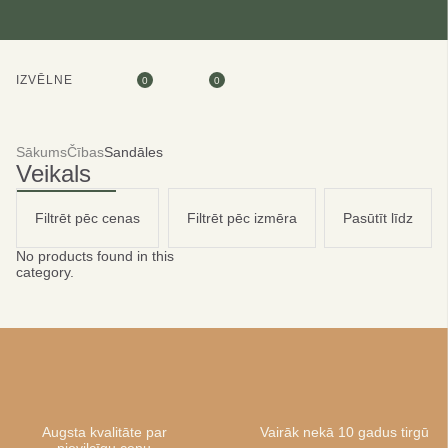
IZVĒLNE
0
0
Sākums
Čības
Sandāles
Veikals
Filtrēt pēc cenas
Filtrēt pēc izmēra
Pasūtīt līdz
No products found in this
category.
Augsta kvalitāte par
Vairāk nekā 10 gadus tirgū