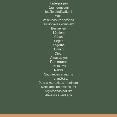
Kategorijas
Jaunieguvumi
Īpašie piedāvājumi
Mājai
Veselības uzlabošana
Gultas veļas komplekti
Bestselleri
Bērniem
Čības
Segas
Apģērbs
Spilveni
Diegi
Vilnas zeķes
Par mums
Par mums
Raksti
Sazinieties ar mums
Informācija
Datu aizsardzības noteikumi
Noteikumi un nosacījumi
Atgriešanas politika
Atmaksas veidlapa