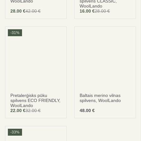
WoolLando
spilvens CLASSIC,
WoolLando
28.00
€
42.00
€
16.00
€
28.00
€
Abonēt
Original
Current
Original
Current
price
price
price
price
Nē, paldies
was:
is:
was:
is:
42.00 €.
28.00 €.
28.00 €.
16.00 €.
-31%
privātuma politika
noteikumi un nosacījumi
Pretalerģisks pūku
Baltais merino vilnas
spilvens ECO FRIENDLY,
spilvens, WoolLando
WoolLando
22.00
€
32.00
€
48.00
€
Original
Current
price
price
was:
is:
32.00 €.
22.00 €.
-33%