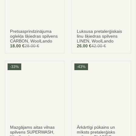
Pretsasprindzinājuma
Luksusa pretalerģiskais
oglekļa šķiedras spilvens
linu šķiedras spilvens
CARBON, WoolLando
LINEN, WoolLando
18.00
€
28.00
€
26.00
€
42.00
€
Original
Current
Original
Current
price
price
price
price
was:
is:
was:
is:
28.00 €.
18.00 €.
42.00 €.
26.00 €.
-33%
-43%
Esi gudrs
IETAUPIET 10%
Par pirmo pasūtījumu
Mazgājams aitas vilnas
Ārkārtīgi pūkains un
spilvens SUPERWASH,
mīksts pretalerģisks