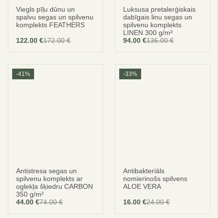
Viegls pīļu dūnu un
Luksusa pretalerģiskais
spalvu segas un spilvenu
dabīgais linu segas un
komplekts FEATHERS
spilvenu komplekts
LINEN 300 g/m²
122.00
€
172.00
€
94.00
€
136.00
€
-41%
-33%
Antistresa segas un
Antibakteriāls
spilvenu komplekts ar
nomierinošs spilvens
oglekļa šķiedru CARBON
ALOE VERA
350 g/m²
44.00
€
74.00
€
16.00
€
24.00
€
Original
Current
price
price