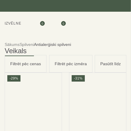
IZVĒLNE
0
0
Sākums
Spilveni
Antialerģiski spilveni
Veikals
Filtrēt pēc cenas
Filtrēt pēc izmēra
Pasūtīt līdz
-29%
-31%