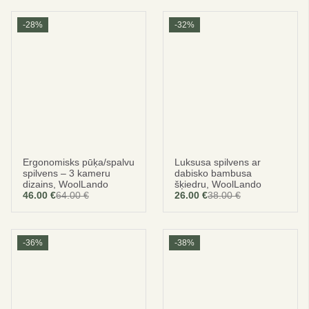
was:
is:
24.00 €.
16.00 €.
-28%
-32%
Ergonomisks pūķa/spalvu
Luksusa spilvens ar
spilvens – 3 kameru
dabisko bambusa
dizains, WoolLando
šķiedru, WoolLando
46.00
€
64.00
€
26.00
€
38.00
€
Original
Current
Original
Current
price
price
price
price
was:
is:
was:
is:
64.00 €.
46.00 €.
38.00 €.
26.00 €.
-36%
-38%