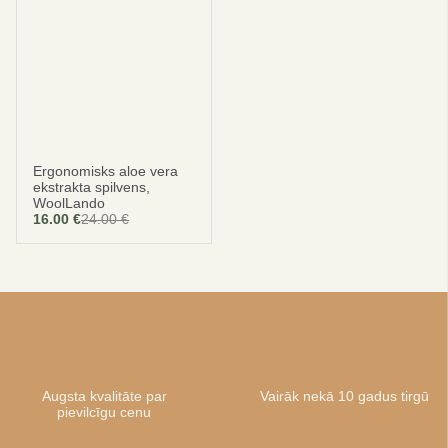
Ergonomisks aloe vera
ekstrakta spilvens,
WoolLando
16.00
€
24.00
€
Original
Current
price
price
was:
is:
24.00 €.
16.00 €.
Augsta kvalitāte par
Vairāk nekā 10 gadus tirgū
pievilcīgu cenu