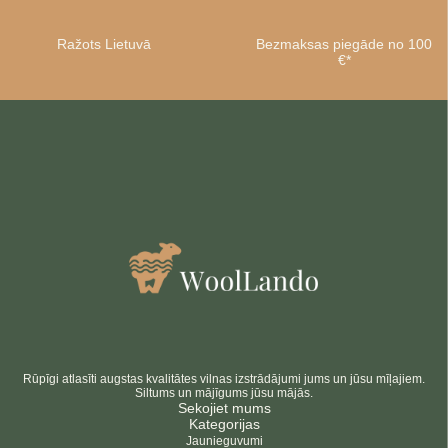
Ražots Lietuvā
Bezmaksas piegāde no 100
€*
Rūpīgi atlasīti augstas kvalitātes vilnas izstrādājumi jums un jūsu mīļajiem.
Siltums un mājīgums jūsu mājās.
Sekojiet mums
Kategorijas
Jaunieguvumi