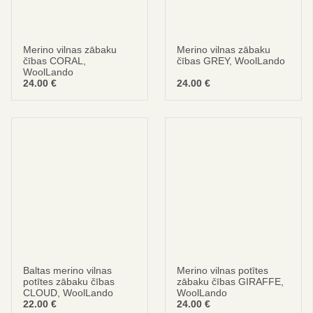
Merino vilnas zābaku
Merino vilnas zābaku
čības CORAL,
čības GREY, WoolLando
WoolLando
24.00
€
24.00
€
Esi gudrs
IETAUPIET 10%
Par pirmo pasūtījumu
Abonēt
Nē, paldies
privātuma politika
Baltas merino vilnas
noteikumi un nosacījumi
Merino vilnas potītes
potītes zābaku čības
zābaku čības GIRAFFE,
CLOUD, WoolLando
WoolLando
22.00
€
24.00
€