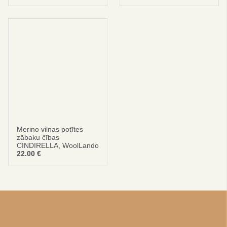
Merino vilnas potītes
zābaku čības
CINDIRELLA, WoolLando
22.00
€