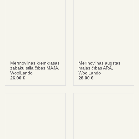
Merīnovilnas krēmkrāsas
Merīnovilnas augstās
zābaku stila čības MAJA,
mājas čības ARA,
WoolLando
WoolLando
26.00
€
28.00
€