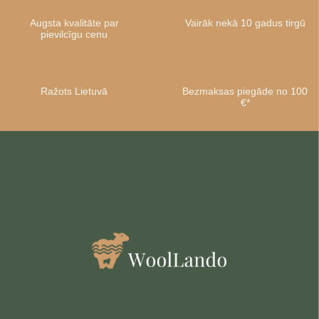
Augsta kvalitāte par
Vairāk nekā 10 gadus tirgū
pievilcīgu cenu
Ražots Lietuvā
Bezmaksas piegāde no 100
€*