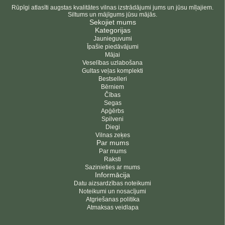
Rūpīgi atlasīti augstas kvalitātes vilnas izstrādājumi jums un jūsu mīļajiem.
Siltums un mājīgums jūsu mājās.
Sekojiet mums
Kategorijas
Jaunieguvumi
Īpašie piedāvājumi
Mājai
Veselības uzlabošana
Gultas veļas komplekti
Bestselleri
Bērniem
Čības
Segas
Apģērbs
Spilveni
Diegi
Vilnas zeķes
Par mums
Par mums
Raksti
Sazinieties ar mums
Informācija
Datu aizsardzības noteikumi
Noteikumi un nosacījumi
Atgriešanas politika
Atmaksas veidlapa