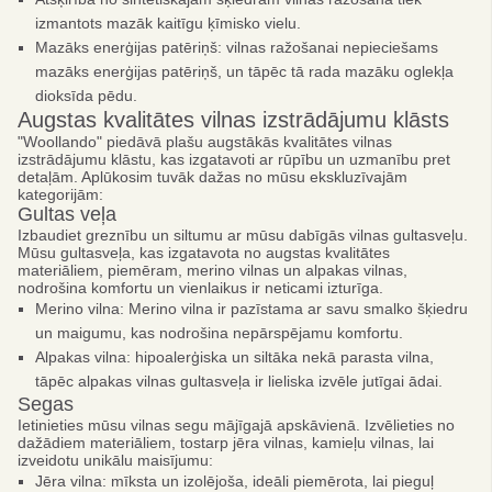
izmantots mazāk kaitīgu ķīmisko vielu.
Mazāks enerģijas patēriņš: vilnas ražošanai nepieciešams
mazāks enerģijas patēriņš, un tāpēc tā rada mazāku oglekļa
dioksīda pēdu.
Augstas kvalitātes vilnas izstrādājumu klāsts
"Woollando" piedāvā plašu augstākās kvalitātes vilnas
izstrādājumu klāstu, kas izgatavoti ar rūpību un uzmanību pret
detaļām. Aplūkosim tuvāk dažas no mūsu ekskluzīvajām
kategorijām:
Gultas veļa
Izbaudiet greznību un siltumu ar mūsu dabīgās vilnas gultasveļu.
Mūsu gultasveļa, kas izgatavota no augstas kvalitātes
materiāliem, piemēram, merino vilnas un alpakas vilnas,
nodrošina komfortu un vienlaikus ir neticami izturīga.
Merino vilna: Merino vilna ir pazīstama ar savu smalko šķiedru
un maigumu, kas nodrošina nepārspējamu komfortu.
Alpakas vilna: hipoalerģiska un siltāka nekā parasta vilna,
tāpēc alpakas vilnas gultasveļa ir lieliska izvēle jutīgai ādai.
Segas
Ietinieties mūsu vilnas segu mājīgajā apskāvienā. Izvēlieties no
dažādiem materiāliem, tostarp jēra vilnas, kamieļu vilnas, lai
izveidotu unikālu maisījumu:
Jēra vilna: mīksta un izolējoša, ideāli piemērota, lai pieguļ