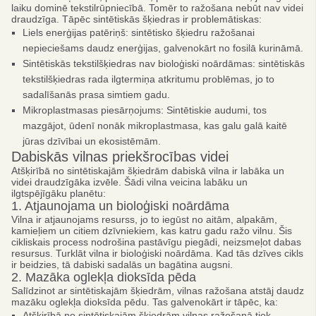
laiku dominē tekstilrūpniecībā. Tomēr to ražošana nebūt nav videi
draudzīga. Tāpēc sintētiskās šķiedras ir problemātiskas:
Liels enerģijas patēriņš: sintētisko šķiedru ražošanai
nepieciešams daudz enerģijas, galvenokārt no fosilā kurināmā.
Sintētiskās tekstilšķiedras nav bioloģiski noārdāmas: sintētiskās
tekstilšķiedras rada ilgtermiņa atkritumu problēmas, jo to
sadalīšanās prasa simtiem gadu.
Mikroplastmasas piesārņojums: Sintētiskie audumi, tos
mazgājot, ūdenī nonāk mikroplastmasa, kas galu galā kaitē
jūras dzīvībai un ekosistēmām.
Dabiskās vilnas priekšrocības videi
Atšķirībā no sintētiskajām šķiedrām dabiskā vilna ir labāka un
videi draudzīgāka izvēle. Šādi vilna veicina labāku un
ilgtspējīgāku planētu:
1. Atjaunojama un bioloģiski noārdāma
Vilna ir atjaunojams resurss, jo to iegūst no aitām, alpakām,
kamieļiem un citiem dzīvniekiem, kas katru gadu ražo vilnu. Šis
cikliskais process nodrošina pastāvīgu piegādi, neizsmeļot dabas
resursus. Turklāt vilna ir bioloģiski noārdāma. Kad tās dzīves cikls
ir beidzies, tā dabiski sadalās un bagātina augsni.
2. Mazāka oglekļa dioksīda pēda
Salīdzinot ar sintētiskajām šķiedrām, vilnas ražošana atstāj daudz
mazāku oglekļa dioksīda pēdu. Tas galvenokārt ir tāpēc, ka:
Atšķirībā no sintētiskajām šķiedrām vilnas ražošanā tiek