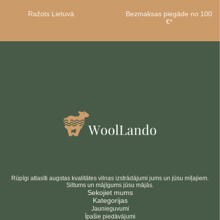
Ražots Lietuvā
Bezmaksas piegāde no 100
€*
Rūpīgi atlasīti augstas kvalitātes vilnas izstrādājumi jums un jūsu mīļajiem.
Siltums un mājīgums jūsu mājās.
Sekojiet mums
Kategorijas
Jaunieguvumi
Īpašie piedāvājumi