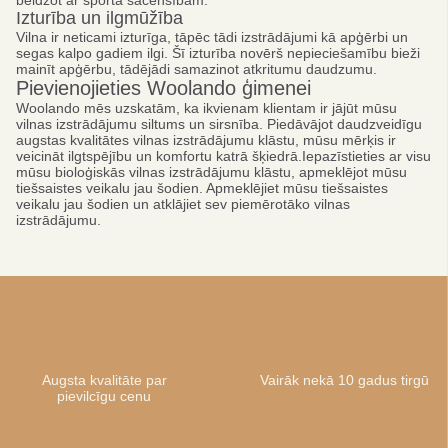
beidzot ar sporta sacensībām.
Izturība un ilgmūžība
Vilna ir neticami izturīga, tāpēc tādi izstrādājumi kā apģērbi un
segas kalpo gadiem ilgi. Šī izturība novērš nepieciešamību bieži
mainīt apģērbu, tādējādi samazinot atkritumu daudzumu.
Pievienojieties Woolando ģimenei
Woolando mēs uzskatām, ka ikvienam klientam ir jājūt mūsu
vilnas izstrādājumu siltums un sirsnība. Piedāvājot daudzveidīgu
augstas kvalitātes vilnas izstrādājumu klāstu, mūsu mērķis ir
veicināt ilgtspējību un komfortu katrā šķiedrā.Iepazīstieties ar visu
mūsu bioloģiskās vilnas izstrādājumu klāstu, apmeklējot mūsu
tiešsaistes veikalu jau šodien. Apmeklējiet mūsu tiešsaistes
veikalu jau šodien un atklājiet sev piemērotāko vilnas
izstrādājumu.
Augsta kvalitāte par
Vairāk nekā 10 gadus tirgū
pievilcīgu cenu