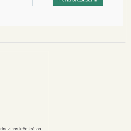
sacījumi
rīnovilnas krēmkrāsas