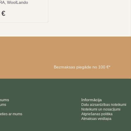
RA, WoolLando
0
€
Bezmaksas piegāde no 100 €*
mums
Informācija
mums
Datu aizsardzības noteikumi
Noteikumi un nosacījumi
ieties ar mums
Atgriešanas politika
Atmaksas veidlapa