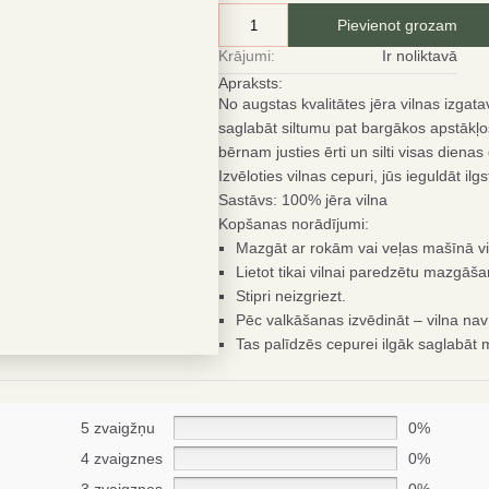
Pievienot grozam
Krājumi:
Ir noliktavā
Apraksts:
No augstas kvalitātes jēra vilnas izgata
saglabāt siltumu pat bargākos apstākļos.
bērnam justies ērti un silti visas diena
Izvēloties vilnas cepuri, jūs ieguldāt i
Sastāvs:
100% jēra vilna
Kopšanas norādījumi:
Mazgāt ar rokām vai veļas mašīnā vi
Lietot tikai vilnai paredzētu mazgāšan
Stipri neizgriezt.
Pēc valkāšanas izvēdināt – vilna nav
Tas palīdzēs cepurei ilgāk saglabāt 
Esi gudrs
IETAUPIET
5 zvaigžņu
0%
Par pirmo pasūtīju
4 zvaigznes
0%