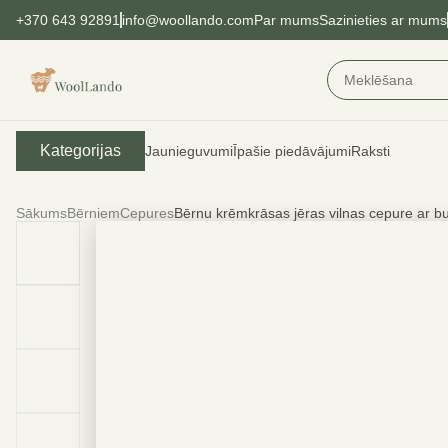
+370 643 92891
info@woollando.com
Par mums
Sazinieties ar mums
Kategorijas
Jaunieguvumi
Īpašie piedāvājumi
Raksti
Sākums
Bērniem
Cepures
Bērnu krēmkrāsas jēras vilnas cepure ar bu