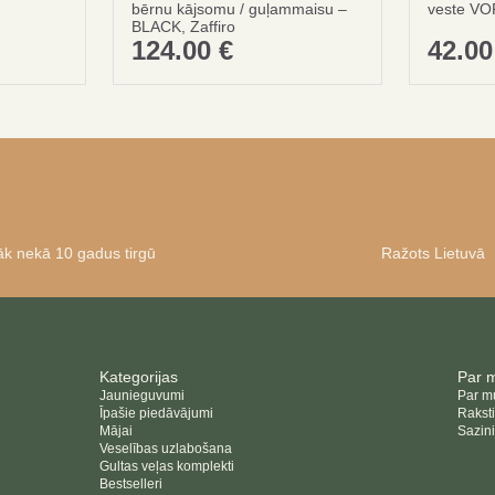
bērnu kājsomu / guļammaisu –
veste VO
BLACK, Zaffiro
124.00
€
42.0
āk nekā 10 gadus tirgū
Ražots Lietuvā
Kategorijas
Par 
Jaunieguvumi
Par 
Īpašie piedāvājumi
Raksti
Mājai
Sazin
Veselības uzlabošana
Gultas veļas komplekti
Bestselleri