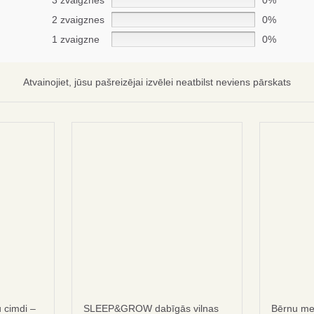
3 zvaigznes
0%
2 zvaigznes
0%
1 zvaigzne
0%
Abonēt
Nē, paldies
Atvainojiet, jūsu pašreizējai izvēlei neatbilst neviens pārskats
privātuma politika
noteikumi un no
u cimdi –
SLEEP&GROW dabīgās vilnas
Bērnu me