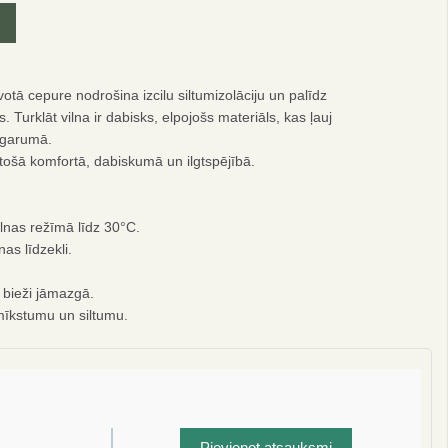
votā cepure nodrošina izcilu siltumizolāciju un palīdz
 Turklāt vilna ir dabisks, elpojošs materiāls, kas ļauj
s garumā.
lgstošā komfortā, dabiskumā un ilgtspējībā.
lnas režīmā līdz 30°C.
as līdzekli.
 bieži jāmazgā.
mīkstumu un siltumu.
 10%
mu
Pievienot atsauksmi