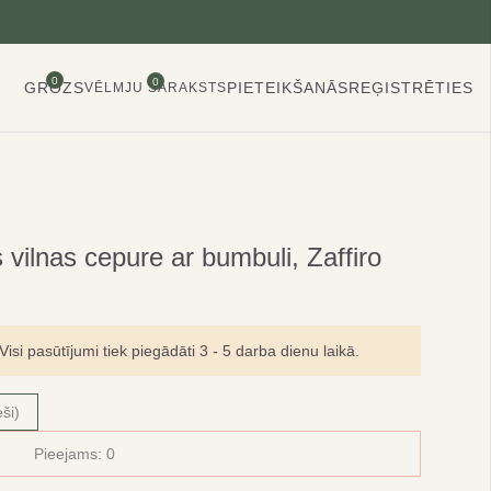
0
0
GROZS
PIETEIKŠANĀS
REĢISTRĒTIES
VĒLMJU SARAKSTS
vilnas cepure ar bumbuli, Zaffiro
si pasūtījumi tiek piegādāti 3 - 5 darba dienu laikā.
ši)
Pieejams:
0