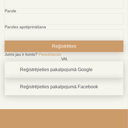
Parole
Paroles apstiprināšana
Reģistrēties
Jums jau ir konts?
Pieteikšanās
VAI
Reģistrējieties pakalpojumā Google
Reģistrējieties pakalpojumā Facebook
Esi gudrs
IETAUPIET 10%
Par pirmo pasūtījumu