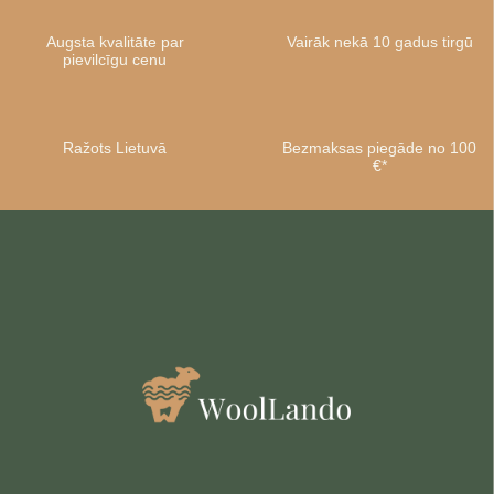
Augsta kvalitāte par
Vairāk nekā 10 gadus tirgū
pievilcīgu cenu
Abonēt
Nē, paldies
Ražots Lietuvā
Bezmaksas piegāde no 100
€*
privātuma politika
noteikumi un nosacījumi