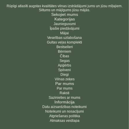
Rūpīgi atlasīti augstas kvalitātes vilnas izstrādājumi jums un jūsu mīļajiem.
Siltums un mājīgums jūsu mājās.
Sekojiet mums
Kategorijas
Jaunieguvumi
Īpašie piedāvājumi
Mājai
Veselības uzlabošana
Gultas veļas komplekti
Bestselleri
Bērniem
Čības
Segas
Apģērbs
Spilveni
Diegi
Vilnas zeķes
Par mums
Par mums
Raksti
Sazinieties ar mums
Informācija
Datu aizsardzības noteikumi
Noteikumi un nosacījumi
Atgriešanas politika
Atmaksas veidlapa